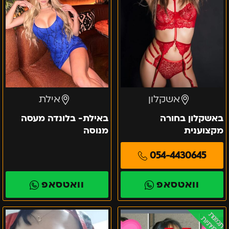
אשקלון
אילת
באשקלון בחורה
באילת- בלונדה מעסה
מקצוענית
מנוסה
054-4430645
וואטסאפ
וואטסאפ
אילת
אישה
תמונות
אמיתיות
מרוקאית
יפה