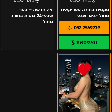
באר שבע
באר שבע
סקסית בחורה אפריקאית
זיה חדשה – באר
מחול -באר שבע
שבע-24 כוסית בחורה
מחול
052-2569229
וואטסאפ
באילת
–
מרוקאית
ישראלית