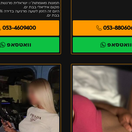
תמונות מאומתות✅ ישראלית מרגשת 
מקום אידיאלי בבת ים.
בבת ים.
053-4609400
053-88060
ואטסאפ
וואטסאפ
בת
ים
–
פרטית