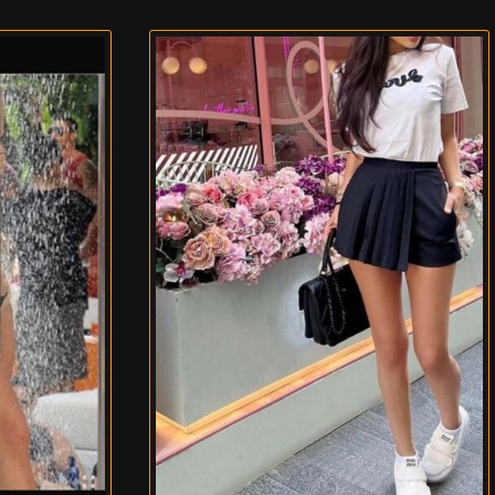
מנאר
ערביה
–
ישראלית
בבת
בהתחייבות
ים
בת
100%
ים
ערביה
ישראלית