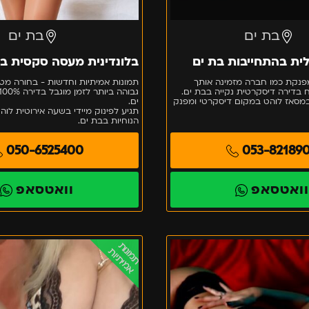
בת ים
בת ים
ית בהתחייבות בת ים
בלונדינית מעסה סקסית בת
פנקת כמו חברה מזמינה אותך
תמונות אמיתיות וחדשות - בחורה מט
 בדירה דיסקרטית נקייה בבת ים.
סאז לוהט במקום דיסקרטי ומפנק
ים.
תגיע לפינוק מיידי בשעה אירוטית לו
הנוחיות בבת ים.
050-6525400
053-82189
ואטסאפ
וואטסאפ
שחר
תמונות
אמיתיות
חדשה
–
ישראלית
צברית