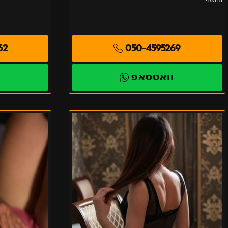
62
050-4595269
וואטסאפ
ו
בחורה
מעסה
חמה
מפתיעה
מקצוענית
ומשגעת
בת
ים