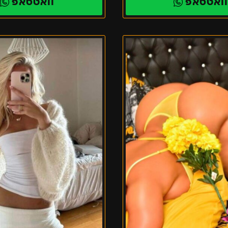
ואטסאפ
וואטסאפ
בת
ים
–
אישה
מיוחדת