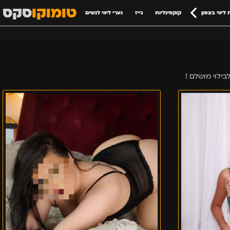
טומוקו
סקס
 ליווי בצפון
קוקסינליות
גייז
נערי ליווי לנשים
100%
ערביה
ישראלית
–
בבת
ים