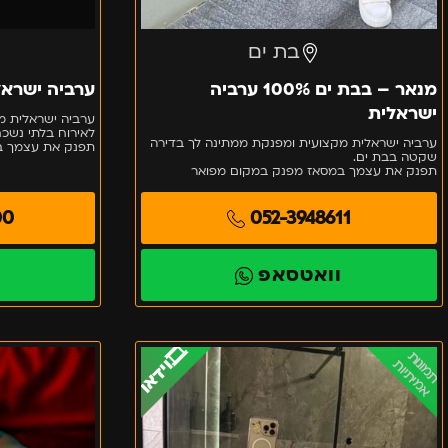
בת ים
מנאר – בבת ים 100% ערביה
ערביה ישראל
ישראלית
ערביה ישראלית מ
לאירוח בלתי נשכח
ערביה ישראלית מקצועית ומפנקת ממתינה לך בדירה
תפנק את עצמך במ
שקטה בבת ים.
תפנק את עצמך במסאז מפנק במקום מפואר
00
052-3948611
וואטסאפ
ו
🎞️וידאו
2
בחורה
תמונות
אמיתיות
חברות
כוסית
שובבות
–
ודומיננטיות
בת
ים