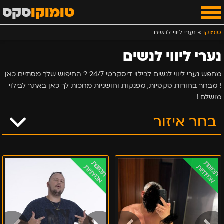
טומוקו
סקס
טומוקו
»
נערי ליווי לנשים
נערי ליווי לנשים
מחפש נערי ליווי לנשים לבילוי דיסקרטי 24/7 ? החיפוש שלך מסתיים כאן
! מבחר בחורות סקסיות, מפנקות וחושניות מחכות לך כאן באתר לבילוי
מושלם !
בחר איזור
נערי ליווי לנשים במרכז
לנשים
ליווי
תמונות
תמונות
אמיתיות
אמיתיות
בלבד
לנשים
–
בלבד
דין
בתל
דוגמן
אביב
ממילאנו